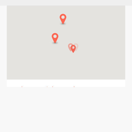
22
Vital Øre-nese-hals & Hørselsenter AS
Vital Øre-nese-hals & Hørselsenter AS
Løkketangen 20, 3. etg.
1337 Sandvika
Lungeklinikken
Lungeklinikken